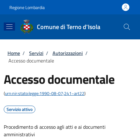
Salta al contenuto principale
Skip to footer content
Regione Lombardia
Comune di Terno d'Isola
Briciole di pane
Home
/
Servizi
/
Autorizzazioni
/
Accesso documentale
Accesso documentale
(
urn:nir:stato:legge:1990-08-07;241~art22
)
Servizio attivo
Procedimento di accesso agli atti e ai documenti
amministrativi