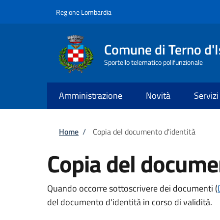
Salta al contenuto principale
Skip to footer content
Regione Lombardia
Comune di Terno d'I
Sportello telematico polifunzionale
Amministrazione
Novità
Servizi
Briciole di pane
Home
/
Copia del documento d'identità
Copia del documen
Quando occorre sottoscrivere dei documenti (
del documento d'identità in corso di validità.