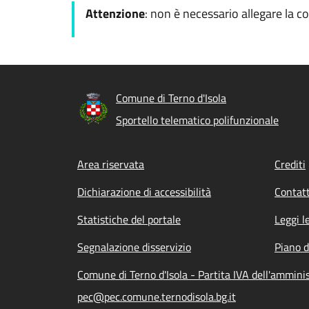
Attenzione
: non è necessario allegare la c
Comune di Terno d'Isola
Sportello telematico polifunzionale
Footer menu
Area riservata
Crediti
Dichiarazione di accessibilità
Contatt
Statistiche del portale
Leggi l
Segnalazione disservizio
Piano d
Comune di Terno d'Isola - Partita IVA dell'ammin
pec@pec.comune.ternodisola.bg.it