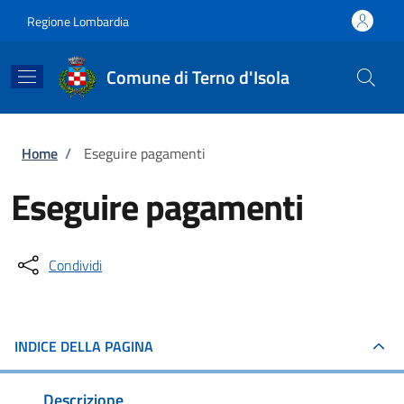
Salta al contenuto principale
Skip to footer content
Regione Lombardia
Comune di Terno d'Isola
Briciole di pane
Home
/
Eseguire pagamenti
Eseguire pagamenti
Condividi
INDICE DELLA PAGINA
Descrizione