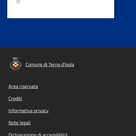
Valuta 1 stelle su 5
Comune di Terno d'Isola
Footer menu
Area riservata
Crediti
Informativa privacy
Note legali
Dichiarazione di accessibilità