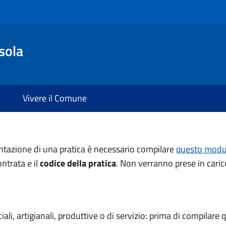
sola
Vivere il Comune
ntazione di una pratica è necessario compilare
questo modu
contrata e il
codice della pratica
. Non verranno prese in caric
ali, artigianali, produttive o di servizio: prima di compilare