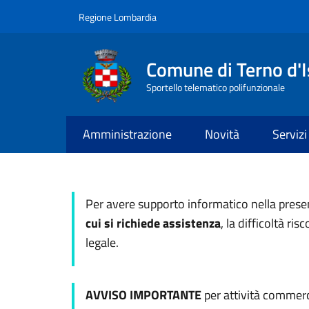
Salta al contenuto principale
Skip to footer content
Regione Lombardia
Comune di Terno d'I
Sportello telematico polifunzionale
Amministrazione
Novità
Servizi
Per avere supporto informatico nella prese
cui si richiede assistenza
, la difficoltà ris
legale.
AVVISO IMPORTANTE
per attività commerci