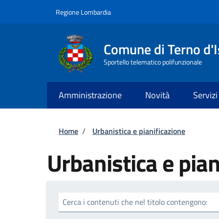
Salta al contenuto principale
Skip to footer content
Regione Lombardia
Comune di Terno d'I
Sportello telematico polifunzionale
Amministrazione
Novità
Servizi
Briciole di pane
Home
/
Urbanistica e pianificazione
Urbanistica e pian
Cerca i contenuti che nel titolo contengono: