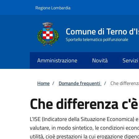
Salta al contenuto principale
Skip to footer content
Regione Lombardia
Comune di Terno d'I
Sportello telematico polifunzionale
Amministrazione
Novità
Servizi
Briciole di pane
Home
/
Domande frequenti
/
Che differenza
Che differenza c'è 
L’ISE (Indicatore della Situazione Economica) 
valutare, in modo sintetico, le condizioni econ
utilità, cioè prestazioni la cui erogazione dipe