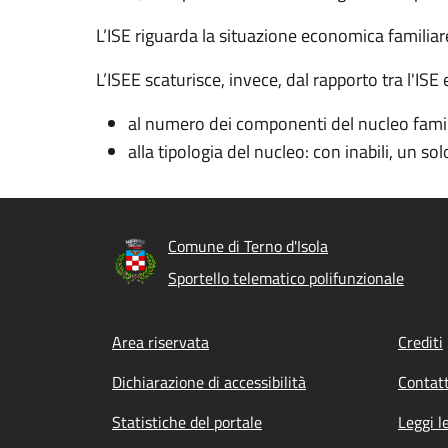
L’ISE riguarda la situazione economica familia
L’ISEE scaturisce, invece, dal
rapporto tra l'
ISE 
al numero dei componenti del nucleo famil
alla tipologia del nucleo: con inabili, un sol
Comune di Terno d'Isola
Sportello telematico polifunzionale
Footer menu
Area riservata
Crediti
Dichiarazione di accessibilità
Contatt
Statistiche del portale
Leggi l