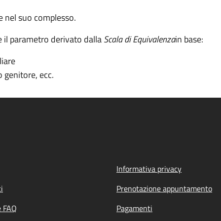
re nel suo complesso.
e il parametro derivato dalla
Scala di Equivalenza
in base:
iare
o genitore, ecc.
Informativa privacy
i
Prenotazione appuntamento
e FAQ
Pagamenti