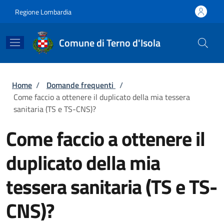
Salta al contenuto principale
Skip to footer content
Regione Lombardia
Comune di Terno d'Isola
Briciole di pane
Home
/
Domande frequenti
/
Come faccio a ottenere il duplicato della mia tessera
sanitaria (TS e TS-CNS)?
Come faccio a ottenere il
duplicato della mia
tessera sanitaria (TS e TS-
CNS)?