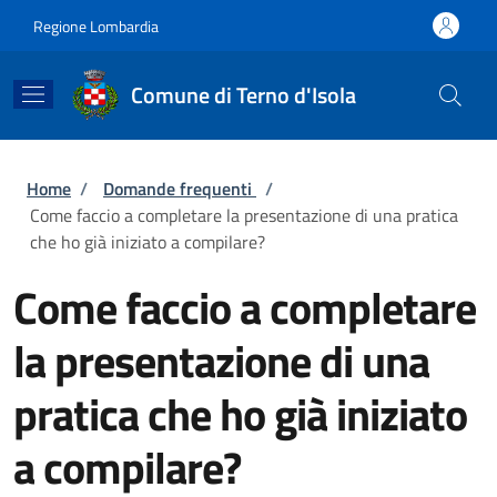
Salta al contenuto principale
Skip to footer content
Regione Lombardia
Comune di Terno d'Isola
Briciole di pane
Home
/
Domande frequenti
/
Come faccio a completare la presentazione di una pratica
che ho già iniziato a compilare?
Come faccio a completare
la presentazione di una
pratica che ho già iniziato
a compilare?