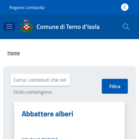
Salta al contenuto principale
Skip to footer content
Regione Lombardia
Comune di Terno d'Isola
Briciole di pane
Home
Cerca i contenuti che nel
titolo contengono:
Abbattere alberi