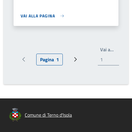
VAI ALLA PAGINA
Write th
Vai a…
Pagina
1
Pagina precedente
Pagina attuale
Prossima pagina
Comune di Terno d'Isola