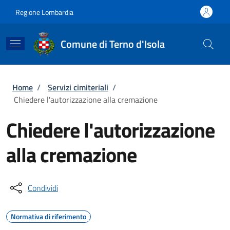
Salta al contenuto principale
Skip to footer content
Regione Lombardia
Comune di Terno d'Isola
Briciole di pane
Home
/
Servizi cimiteriali
/
Chiedere l'autorizzazione alla cremazione
Chiedere l'autorizzazione
alla cremazione
Condividi
Normativa di riferimento