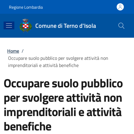
Salta al contenuto principale
Skip to footer content
Regione Lombardia
Comune di Terno d'Isola
Briciole di pane
Home
/
Occupare suolo pubblico per svolgere attività non
imprenditoriali e attività benefiche
Occupare suolo pubblico
per svolgere attività non
imprenditoriali e attività
benefiche