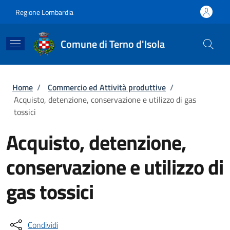
Salta al contenuto principale
Skip to footer content
Regione Lombardia
Comune di Terno d'Isola
Briciole di pane
Home
/
Commercio ed Attività produttive
/
Acquisto, detenzione, conservazione e utilizzo di gas
tossici
Acquisto, detenzione,
conservazione e utilizzo di
gas tossici
Condividi