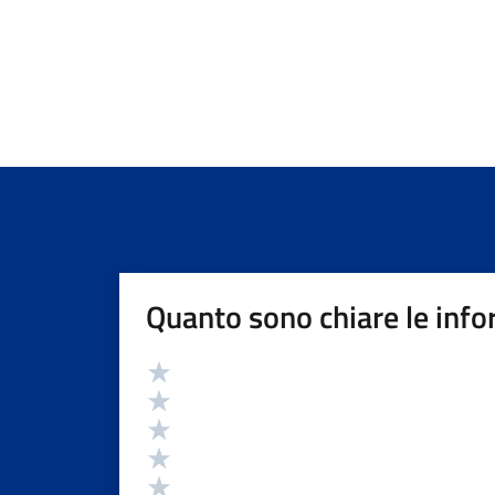
Quanto sono chiare le info
Valutazione
Valuta 5 stelle su 5
Valuta 4 stelle su 5
Valuta 3 stelle su 5
Valuta 2 stelle su 5
Valuta 1 stelle su 5