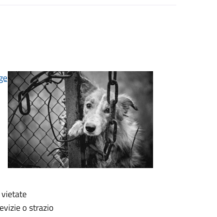
ge
 vietate
vizie o strazio