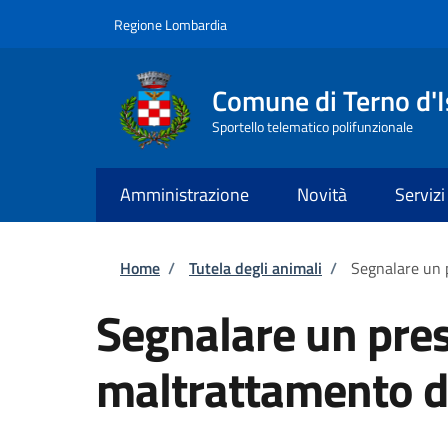
Salta al contenuto principale
Skip to footer content
Regione Lombardia
Comune di Terno d'I
Sportello telematico polifunzionale
Amministrazione
Novità
Servizi
Briciole di pane
Home
/
Tutela degli animali
/
Segnalare un 
Segnalare un pre
maltrattamento d