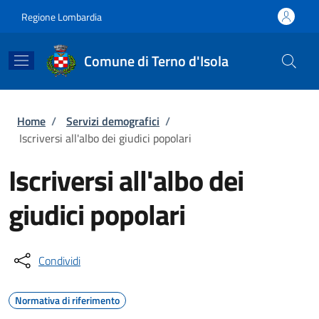
Salta al contenuto principale
Skip to footer content
Regione Lombardia
Comune di Terno d'Isola
Briciole di pane
Home
/
Servizi demografici
/
Iscriversi all'albo dei giudici popolari
Iscriversi all'albo dei
giudici popolari
Condividi
Normativa di riferimento