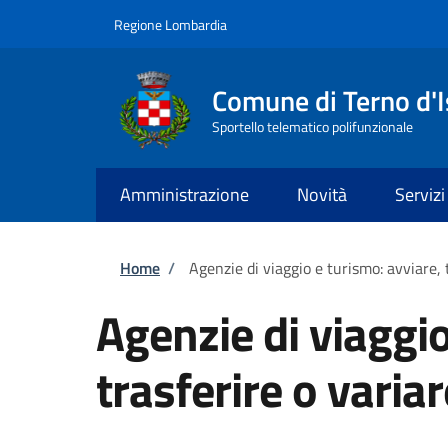
Salta al contenuto principale
Skip to footer content
Regione Lombardia
Comune di Terno d'I
Sportello telematico polifunzionale
Amministrazione
Novità
Servizi
Briciole di pane
Home
/
Agenzie di viaggio e turismo: avviare, t
Agenzie di viaggio
trasferire o variare