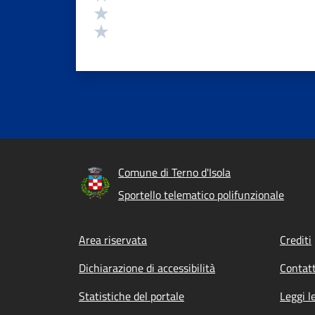
Valuta 2 stelle su 5
Valuta 1 stelle su 5
Comune di Terno d'Isola
Sportello telematico polifunzionale
Footer menu
Area riservata
Crediti
Dichiarazione di accessibilità
Contatt
Statistiche del portale
Leggi l