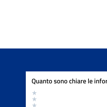
Quanto sono chiare le info
Valutazione
Valuta 5 stelle su 5
Valuta 4 stelle su 5
Valuta 3 stelle su 5