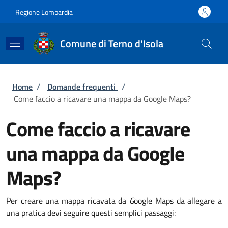
Salta al contenuto principale
Skip to footer content
Regione Lombardia
Comune di Terno d'Isola
Briciole di pane
Home
/
Domande frequenti
/
Come faccio a ricavare una mappa da Google Maps?
Come faccio a ricavare
una mappa da Google
Maps?
Per creare una mappa ricavata da
G
oogle Maps da allegare a
una pratica devi seguire questi semplici passaggi: