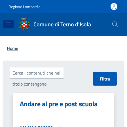
Salta al contenuto principale
Skip to footer content
Regione Lombardia
Comune di Terno d'Isola
Briciole di pane
Home
Cerca i contenuti che nel
titolo contengono:
Andare al pre e post scuola