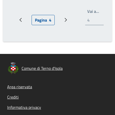
Write th
Vai a…
Pagina
4
Pagina precedente
Pagina attuale
Prossima pagina
Comune di Terno d'Isola
Footer menu
Area riservata
Crediti
Informativa privacy